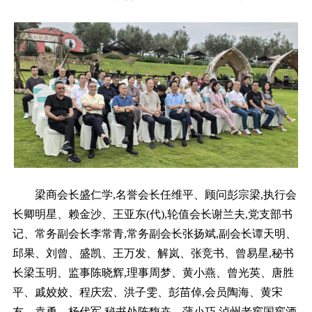
梁商会长盛仁学,名誉会长任维平、顾问彭宗梁,执行会
长卿明星、赖金沙、王亚东(代),轮值会长谢兰夫,党支部书
记、常务副会长李常青,常务副会长张扬斌,副会长谭天明、
邱果、刘曾、盛凯、王万发、解岚、张竞书、曾易星,秘书
长梁玉明、监事陈晓辉,理事周梦、黄小燕、曾光英、唐胜
平、戚姣姣、程庆宏、洪子雯、彭苗倬,会员陶海、黄宋
友、袁勇、杨代军,秘书处陈馥卉、蒲小巧,泸州老窖国窖酒