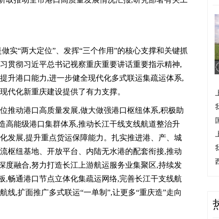
是做实“两大定位”、发挥“三个作用”的核心支撑和关键抓
学习贯彻习近平总书记视察重庆重要讲话重要指示精神,
>
提升港口能力,进一步健全现代化多式联运集疏运体系,
为现代化新重庆建设提供了有力支撑。
位推动港口高质量发展,做大做强港口枢纽体系,积极助
造高能级港口集群体系,推动长江干线支线航道整治升
群化发展,提升重点货运保障能力。扎实推进港、产、城
物流枢纽基地、开放平台、内陆无水港的配套衔接,推动
深度融合,努力打造长江上游航运服务业集聚区,持续发
板,畅通港口节点立体化集疏运网络,完善长江干支线航
线,扩面推广多式联运“一单制”,让更多“重庆造”走向