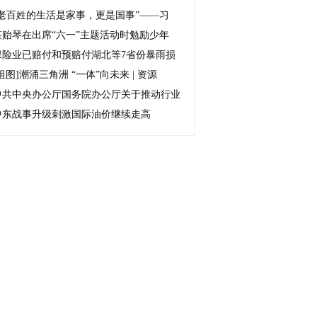
“老百姓的生活是家事，更是国事”——习
谌贻琴在出席“六一”主题活动时勉励少年
保险业已赔付和预赔付湖北等7省份暴雨损
组图]
潮涌三角洲 “一体”向未来 | 资源
中共中央办公厅国务院办公厅关于推动行业
中东战事升级刺激国际油价继续走高