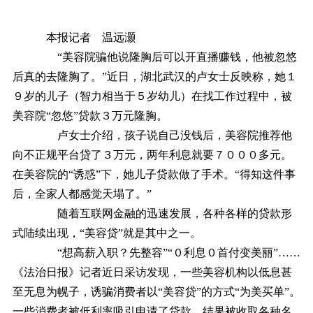
本报记者 温远灏
“美容院骗他说隆胸后可以开直播赚钱，他被忽悠
后真的去隆胸了。”近日，湖北武汉的卢女士反映称，她１
９岁的儿子（智力相当于５岁幼儿）在找工作过程中，被
美容院“忽悠”贷款３万元隆胸。
卢女士介绍，孩子说自己没钱后，美容院推荐他
向不正规平台贷了３万元，两年利息就要７０００多元。
在美容院的“诱惑”下，她儿子贷款做了手术。“得知这件事
后，全家人都感觉天塌了。”
随着互联网金融的迅速发展，各种各样的贷款形
式陆续出现，“美容贷”就是其中之一。
“想高薪入职？先整容”“０利息０首付变美丽”……
《法治日报》记者近日采访发现，一些美容机构以低息甚
至无息为幌子，诱骗消费者以“美容贷”的方式“为美买单”。
一些消费者被低利率吸引申请了贷款，结果被收取各种名