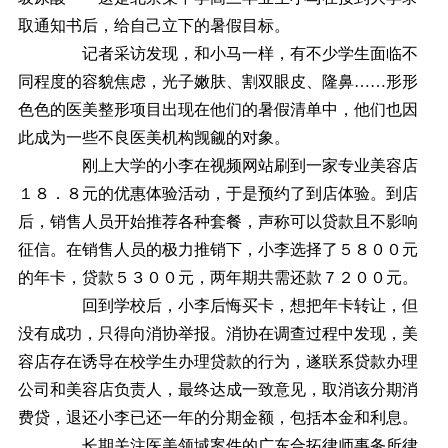
取通知书后，给自己立下的暑假目标。
记者采访发现，和小马一样，有不少学生面临不
同程度的容貌焦虑，光子嫩肤、割双眼皮、隆鼻……形形
色色的医美整形项目出现在他们的暑假清单中，他们也因
此成为一些不良医美机构觊觎的对象。
刚上大学的小李在视频网站刷到一家专业美容店
１８．８元的优惠体验活动，于是预约了到店体验。到店
后，销售人员开始推荐各种套餐，声称可以贷款且不影响
征信。在销售人员的极力推销下，小李选择了５８００元
的年卡，贷款５３００元，两年期共需还款７２００元。
回到学校后，小李后悔买卡，想把年卡转让，但
没有成功，只得向消协举报。消协在调查过程中发现，美
容店存在诱导在校学生办理贷款的行为，遂联系贷款办理
公司和美容店负责人，最终达成一致意见，取消该分期消
费贷，退还小李已还一年的分期金额，包括本金和利息。
长期关注医美领域案件的广东合拓律师事务所律