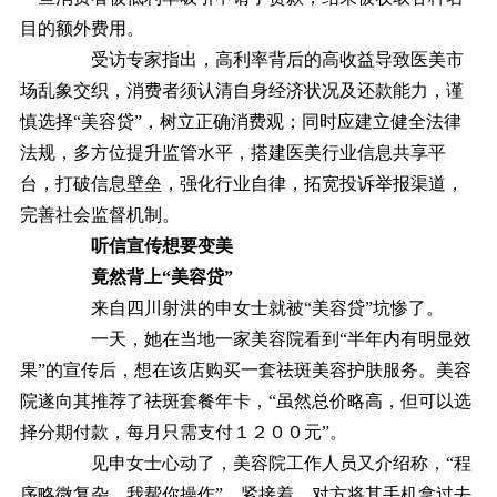
目的额外费用。
受访专家指出，高利率背后的高收益导致医美市
场乱象交织，消费者须认清自身经济状况及还款能力，谨
慎选择“美容贷”，树立正确消费观；同时应建立健全法律
法规，多方位提升监管水平，搭建医美行业信息共享平
台，打破信息壁垒，强化行业自律，拓宽投诉举报渠道，
完善社会监督机制。
听信宣传想要变美
竟然背上“美容贷”
来自四川射洪的申女士就被“美容贷”坑惨了。
一天，她在当地一家美容院看到“半年内有明显效
果”的宣传后，想在该店购买一套祛斑美容护肤服务。美容
院遂向其推荐了祛斑套餐年卡，“虽然总价略高，但可以选
择分期付款，每月只需支付１２００元”。
见申女士心动了，美容院工作人员又介绍称，“程
序略微复杂，我帮你操作”。紧接着，对方将其手机拿过去