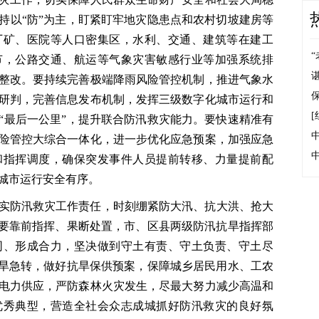
持以“防”为主，盯紧盯牢地灾隐患点和农村切坡建房等
厂矿、医院等人口密集区，水利、交通、建筑等在建工
节，公路交通、航运等气象灾害敏感行业等加强系统排
整改。要持续完善极端降雨风险管控机制，推进气象水
研判，完善信息发布机制，发挥三级数字化城市运行和
[
“最后一公里”，提升联合防汛救灾能力。要快速精准有
险管控大综合一体化，进一步优化应急预案，加强应急
和指挥调度，确保突发事件人员提前转移、力量提前配
城市运行安全有序。
实防汛救灾工作责任，时刻绷紧防大汛、抗大洪、抢大
”要靠前指挥、果断处置，市、区县两级防汛抗旱指挥部
同、形成合力，坚决做到守土有责、守土负责、守土尽
涝旱急转，做好抗旱保供预案，保障城乡居民用水、工农
电力供应，严防森林火灾发生，尽最大努力减少高温和
优秀典型，营造全社会众志成城抓好防汛救灾的良好氛