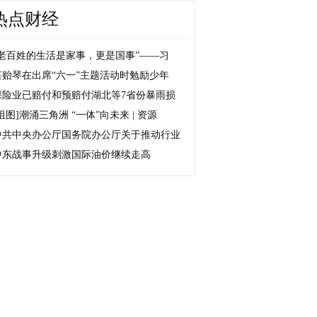
热点财经
“老百姓的生活是家事，更是国事”——习
谌贻琴在出席“六一”主题活动时勉励少年
保险业已赔付和预赔付湖北等7省份暴雨损
组图]
潮涌三角洲 “一体”向未来 | 资源
中共中央办公厅国务院办公厅关于推动行业
中东战事升级刺激国际油价继续走高