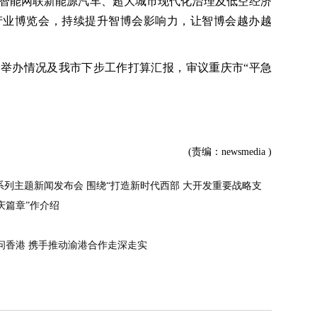
智能网联新能源汽车、超大城市现代化治理及低空经济
能产业博览会，持续提升智博会影响力，让智博会越办越
览会举办情况及我市下步工作打算汇报，审议重庆市“平急
(责编：newsmedia )
系列主题新闻发布会 围绕“打造新时代西部 大开发重要战略支
庆篇章”作介绍
问香港 携手推动渝港合作走深走实